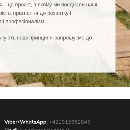
– це проєкт, в якому ми поєднали наші
рість, прагнення до розвитку і
 і професіоналізм.
укують наші принципи, запрошуємо до
Viber/WhatsApp:
+421915352845