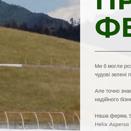
Ф
Ми б могли роз
чудові зелені 
Але точно знає
надійного бізн
Наша ферма, 
Helix Aspersa