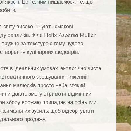
ї якості. Це те, чим пишаємося, те, що
робити.
 світу високо цінують смакові
иду равликів. Філе Helix Aspersa Muller
і пружне за текстурою,тому чудово
 створення кулінарних шедеврів.
сте в ідеальних умовах: екологічно чиста
автоматичного зрошування і якісний
ання малюсків просто неба, м’який
чини дають змогу отримати відмінний
зон збору врожаю припадає на осінь. Ми
ксимальних зусиль, щоб відсортувати
дального продажу.