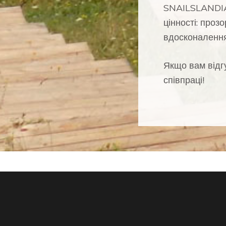
SNAILSLANDIA 
цінності: прозо
вдосконалення
Якщо вам відг
співпраці!