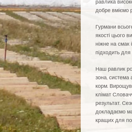
равлика високо
добре вміємо 
Гурмани всього
якості цього в
ніжне на смак 
підходить для
Наш равлик ро
зона, система 
корм. Вирощув
клімат Словач
результат. Се
докладаємо ма
кращих для по