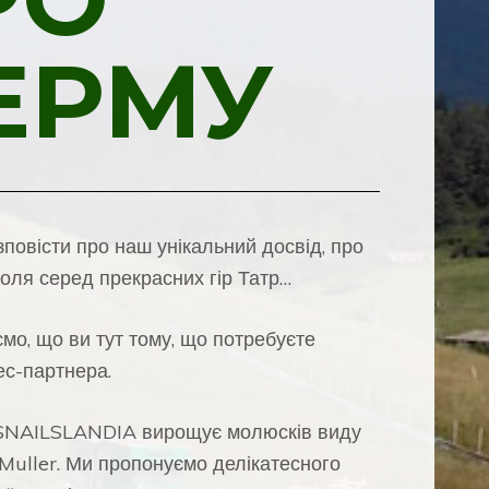
ЕРМУ
повісти про наш унікальний досвід, про
поля серед прекрасних гір Татр…
мо, що ви тут тому, що потребуєте
ес-партнера.
SNAILSLANDIA вирощує молюсків виду
 Muller. Ми пропонуємо делікатесного